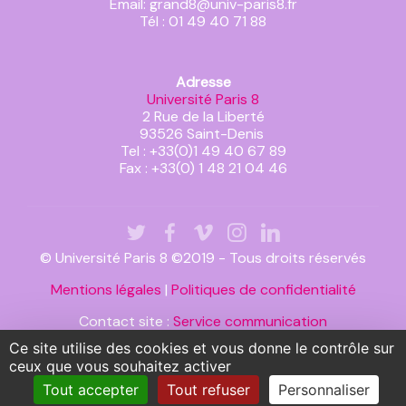
Email: grand8@univ-paris8.fr
Tél : 01 49 40 71 88
Adresse
Université Paris 8
2 Rue de la Liberté
93526 Saint-Denis
Tel : +33(0)1 49 40 67 89
Fax : +33(0) 1 48 21 04 46
© Université Paris 8 ©2019 - Tous droits réservés
Mentions légales
|
Politiques de confidentialité
Contact site :
Service communication
Ce site utilise des cookies et vous donne le contrôle sur
ceux que vous souhaitez activer
Tout accepter
Tout refuser
Personnaliser