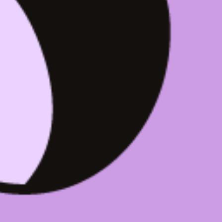
Contact Grand 8
Email: grand8@univ-paris8.fr
Tél : 01 49 40 71 88
Adresse
Université Paris 8
2 Rue de la Liberté
93526 Saint-Denis