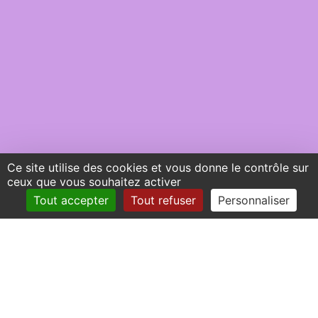
Tel : +33(0)1 49 40 67 89
Fax : +33(0) 1 48 21 04 46
© Université Paris 8 ©2019 - Tous droits réservés
Mentions légales
|
Politiques de confidentialité
Contact site :
Service communication
Ce site utilise des cookies et vous donne le contrôle sur
ceux que vous souhaitez activer
Tout accepter
Tout refuser
Personnaliser